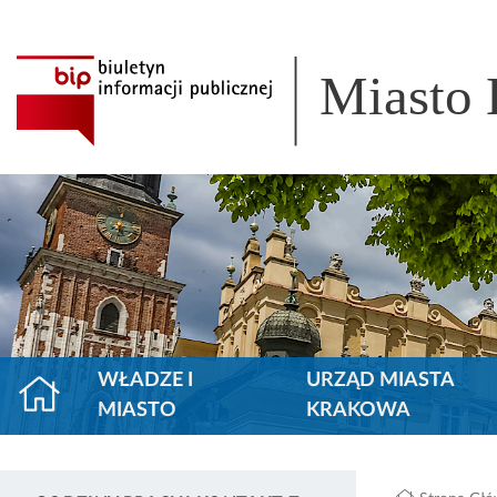
Miasto
WŁADZE I
URZĄD MIASTA
MIASTO
KRAKOWA