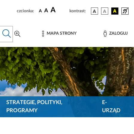
A
A
czcionka:
A
kontrast:
MAPA STRONY
ZALOGUJ
STRATEGIE, POLITYKI,
E-
PROGRAMY
URZĄD