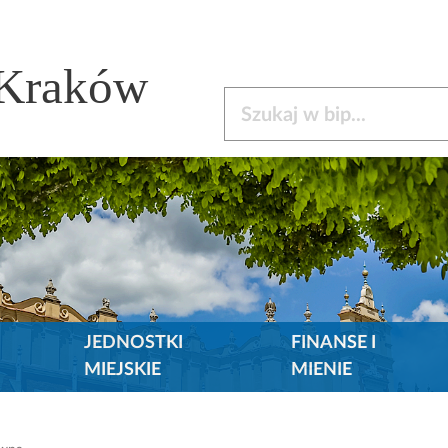
 Kraków
Szukaj w bip
JEDNOSTKI
FINANSE I
MIEJSKIE
MIENIE