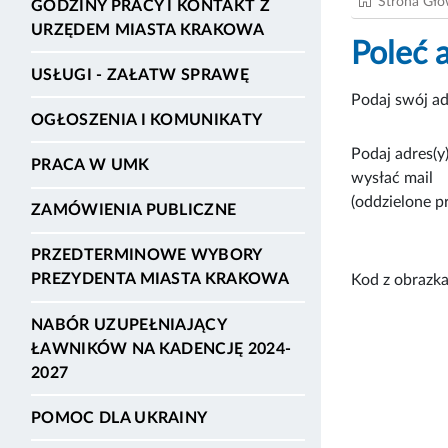
Strona Gł
GODZINY PRACY I KONTAKT Z
URZĘDEM MIASTA KRAKOWA
Poleć 
USŁUGI - ZAŁATW SPRAWĘ
Podaj swój ad
OGŁOSZENIA I KOMUNIKATY
Podaj adres(y)
PRACA W UMK
wysłać mail
(oddzielone p
ZAMÓWIENIA PUBLICZNE
PRZEDTERMINOWE WYBORY
PREZYDENTA MIASTA KRAKOWA
Kod z obrazka
NABÓR UZUPEŁNIAJĄCY
ŁAWNIKÓW NA KADENCJĘ 2024-
2027
POMOC DLA UKRAINY