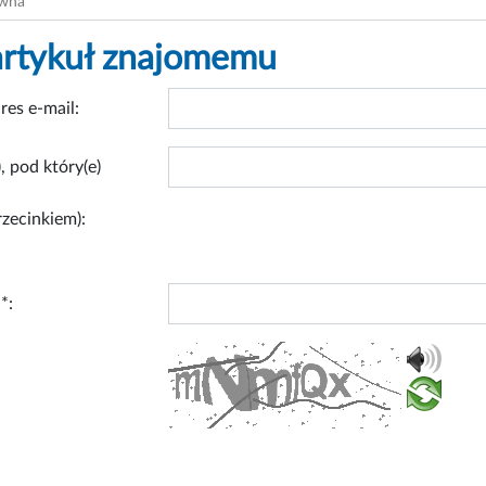
ówna
artykuł znajomemu
res e-mail:
, pod który(e)
rzecinkiem):
*: