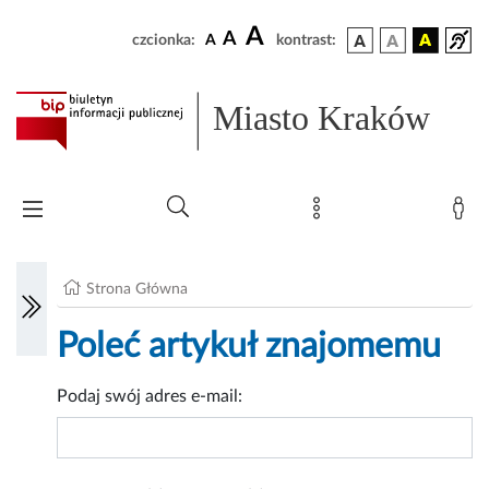
A
A
czcionka:
A
kontrast:
Miasto Kraków
Strona Główna
Poleć artykuł znajomemu
Podaj swój adres e-mail: