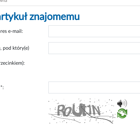
ówna
artykuł znajomemu
res e-mail:
, pod który(e)
rzecinkiem):
*: