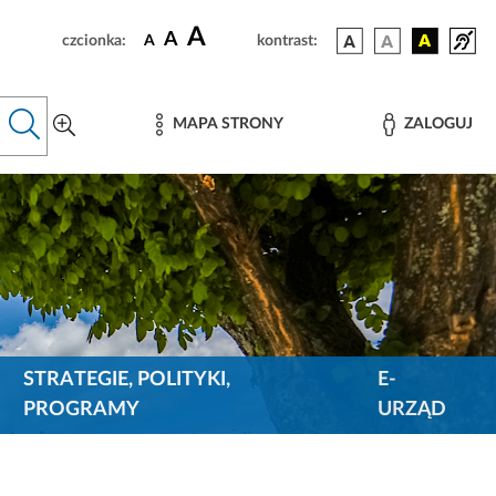
A
A
czcionka:
A
kontrast:
MAPA STRONY
ZALOGUJ
STRATEGIE, POLITYKI,
E-
PROGRAMY
URZĄD