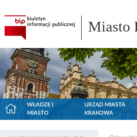
Miasto
WŁADZE I
URZĄD MIASTA
MIASTO
KRAKOWA