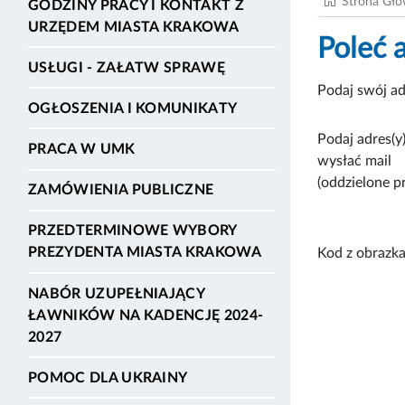
Strona Gł
GODZINY PRACY I KONTAKT Z
URZĘDEM MIASTA KRAKOWA
Poleć 
USŁUGI - ZAŁATW SPRAWĘ
Podaj swój ad
OGŁOSZENIA I KOMUNIKATY
Podaj adres(y)
PRACA W UMK
wysłać mail
(oddzielone p
ZAMÓWIENIA PUBLICZNE
PRZEDTERMINOWE WYBORY
PREZYDENTA MIASTA KRAKOWA
Kod z obrazka
NABÓR UZUPEŁNIAJĄCY
ŁAWNIKÓW NA KADENCJĘ 2024-
2027
POMOC DLA UKRAINY