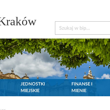
 Kraków
Szukaj w bip
JEDNOSTKI
FINANSE I
MIEJSKIE
MIENIE