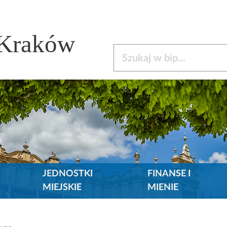
 Kraków
Szukaj w bip
JEDNOSTKI
FINANSE I
MIEJSKIE
MIENIE