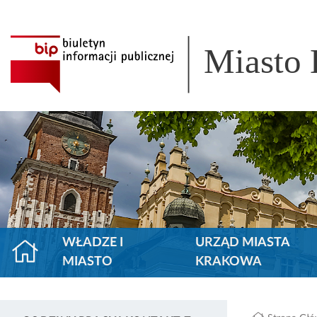
Miasto
WŁADZE I
URZĄD MIASTA
MIASTO
KRAKOWA