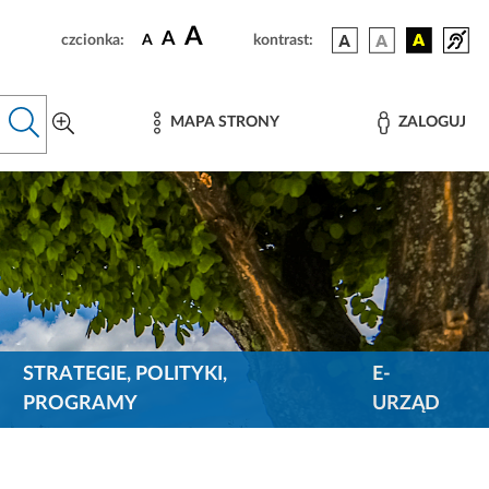
A
A
czcionka:
A
kontrast:
MAPA STRONY
ZALOGUJ
STRATEGIE, POLITYKI,
E-
PROGRAMY
URZĄD