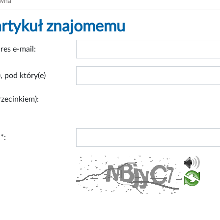
ówna
artykuł znajomemu
res e-mail:
, pod który(e)
rzecinkiem):
*: