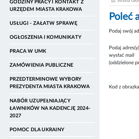
Strona Gł
GODZINY PRACY I KONTAKT Z
URZĘDEM MIASTA KRAKOWA
Poleć 
USŁUGI - ZAŁATW SPRAWĘ
Podaj swój ad
OGŁOSZENIA I KOMUNIKATY
Podaj adres(y)
PRACA W UMK
wysłać mail
(oddzielone p
ZAMÓWIENIA PUBLICZNE
PRZEDTERMINOWE WYBORY
PREZYDENTA MIASTA KRAKOWA
Kod z obrazka
NABÓR UZUPEŁNIAJĄCY
ŁAWNIKÓW NA KADENCJĘ 2024-
2027
POMOC DLA UKRAINY