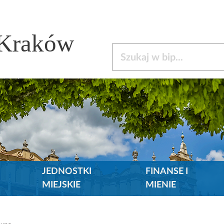
 Kraków
Szukaj w bip
JEDNOSTKI
FINANSE I
MIEJSKIE
MIENIE