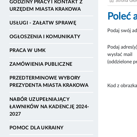
Strona Gł
GODZINY PRACY I KONTAKT Z
URZĘDEM MIASTA KRAKOWA
Poleć 
USŁUGI - ZAŁATW SPRAWĘ
Podaj swój ad
OGŁOSZENIA I KOMUNIKATY
Podaj adres(y)
PRACA W UMK
wysłać mail
(oddzielone p
ZAMÓWIENIA PUBLICZNE
PRZEDTERMINOWE WYBORY
PREZYDENTA MIASTA KRAKOWA
Kod z obrazka
NABÓR UZUPEŁNIAJĄCY
ŁAWNIKÓW NA KADENCJĘ 2024-
2027
POMOC DLA UKRAINY