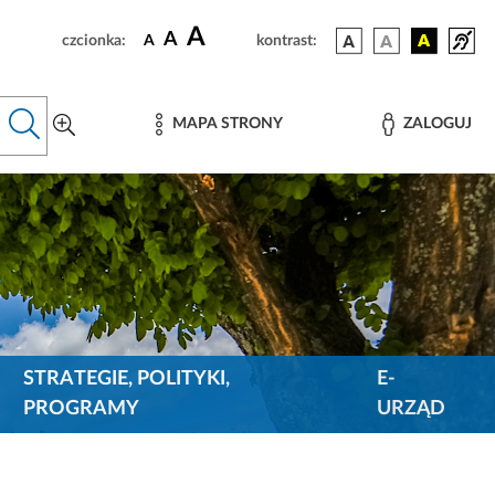
A
A
czcionka:
A
kontrast:
MAPA STRONY
ZALOGUJ
STRATEGIE, POLITYKI,
E-
PROGRAMY
URZĄD