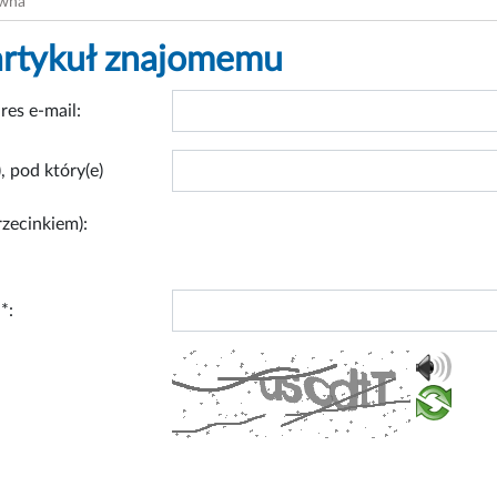
ówna
artykuł znajomemu
res e-mail:
, pod który(e)
rzecinkiem):
*: