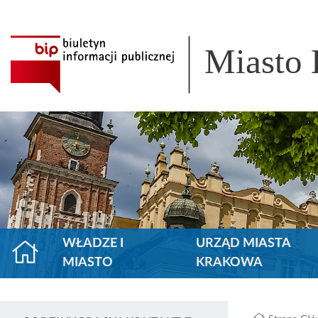
Miasto
WŁADZE I
URZĄD MIASTA
MIASTO
KRAKOWA