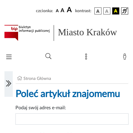
A
A
czcionka:
A
kontrast:
Miasto Kraków
Strona Główna
Poleć artykuł znajomemu
Podaj swój adres e-mail: