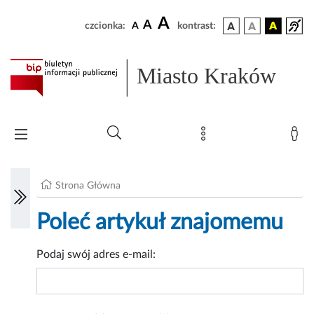
A
A
czcionka:
A
kontrast:
Miasto Kraków
Strona Główna
Poleć artykuł znajomemu
Podaj swój adres e-mail: