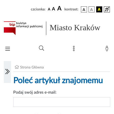
A
A
czcionka:
A
kontrast:
Miasto Kraków
Strona Główna
Poleć artykuł znajomemu
Podaj swój adres e-mail: