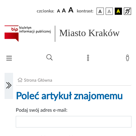
A
A
czcionka:
A
kontrast:
Miasto Kraków
Strona Główna
Poleć artykuł znajomemu
Podaj swój adres e-mail: