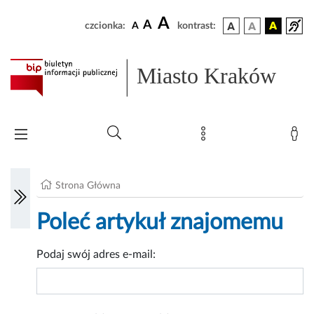
A
A
czcionka:
A
kontrast:
Miasto Kraków
Strona Główna
Poleć artykuł znajomemu
Podaj swój adres e-mail: