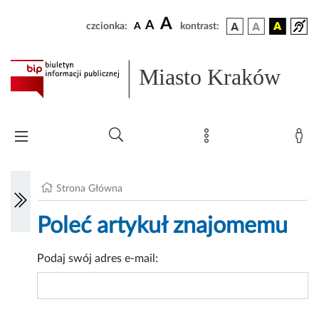
A
A
czcionka:
A
kontrast:
Miasto Kraków
Strona Główna
Poleć artykuł znajomemu
Podaj swój adres e-mail: