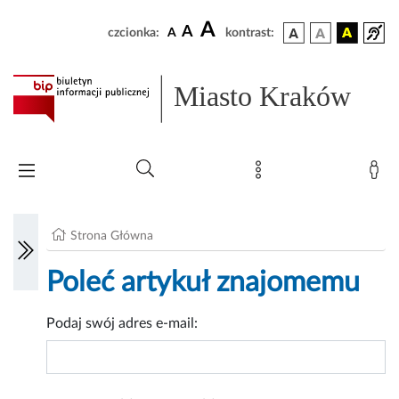
A
A
czcionka:
A
kontrast:
Miasto Kraków
Strona Główna
Poleć artykuł znajomemu
Podaj swój adres e-mail: