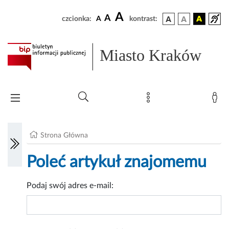
A
A
czcionka:
A
kontrast:
Miasto Kraków
Strona Główna
Poleć artykuł znajomemu
Podaj swój adres e-mail: