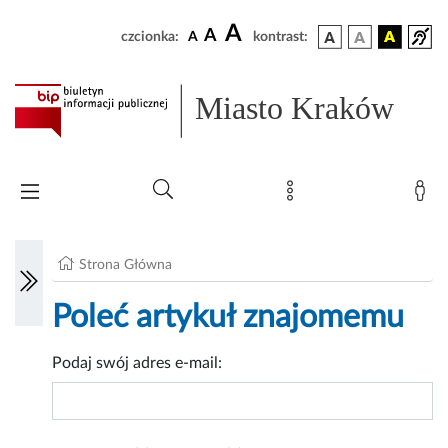
A
A
czcionka:
A
kontrast:
Miasto Kraków
Strona Główna
Poleć artykuł znajomemu
Podaj swój adres e-mail: