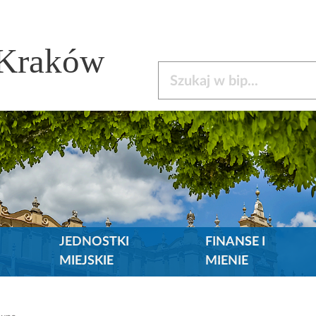
 Kraków
Szukaj w bip
JEDNOSTKI
FINANSE I
MIEJSKIE
MIENIE