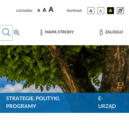
A
A
czcionka:
A
kontrast:
MAPA STRONY
ZALOGUJ
STRATEGIE, POLITYKI,
E-
PROGRAMY
URZĄD