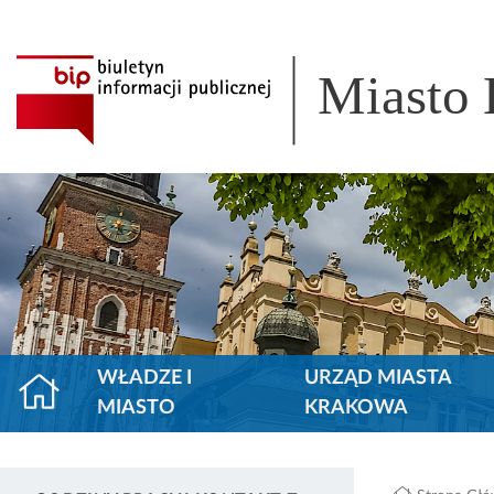
Miasto
WŁADZE I
URZĄD MIASTA
MIASTO
KRAKOWA