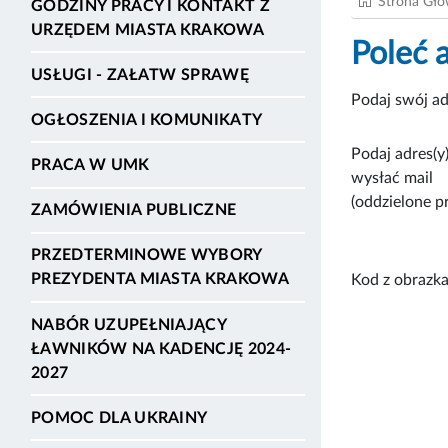
Strona Gł
GODZINY PRACY I KONTAKT Z
URZĘDEM MIASTA KRAKOWA
Poleć 
USŁUGI - ZAŁATW SPRAWĘ
Podaj swój ad
OGŁOSZENIA I KOMUNIKATY
Podaj adres(y)
PRACA W UMK
wysłać mail
(oddzielone p
ZAMÓWIENIA PUBLICZNE
PRZEDTERMINOWE WYBORY
PREZYDENTA MIASTA KRAKOWA
Kod z obrazka
NABÓR UZUPEŁNIAJĄCY
ŁAWNIKÓW NA KADENCJĘ 2024-
2027
POMOC DLA UKRAINY