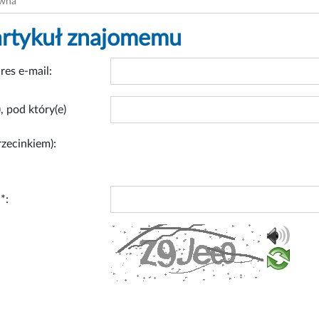
ówna
artykuł znajomemu
res e-mail:
, pod który(e)
rzecinkiem):
*: