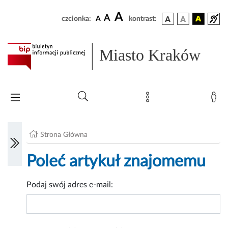
A
A
czcionka:
A
kontrast:
Miasto Kraków
Strona Główna
Poleć artykuł znajomemu
Podaj swój adres e-mail: