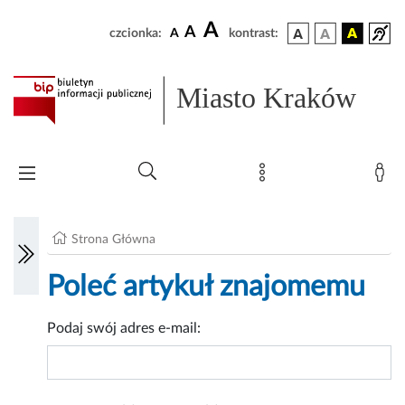
A
A
czcionka:
A
kontrast:
Miasto Kraków
Strona Główna
Poleć artykuł znajomemu
Podaj swój adres e-mail: