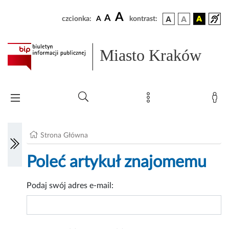
A
A
czcionka:
A
kontrast:
Miasto Kraków
Strona Główna
Poleć artykuł znajomemu
Podaj swój adres e-mail: