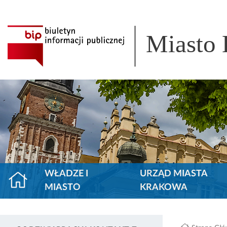
Miasto
WŁADZE I
URZĄD MIASTA
MIASTO
KRAKOWA