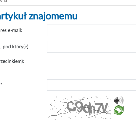
ówna
artykuł znajomemu
res e-mail:
, pod który(e)
rzecinkiem):
*: