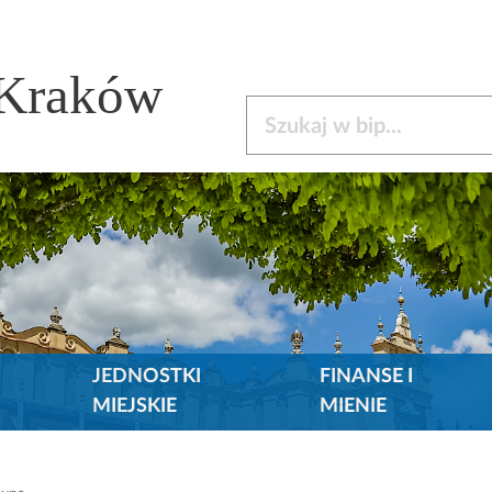
 Kraków
Szukaj w bip
JEDNOSTKI
FINANSE I
MIEJSKIE
MIENIE