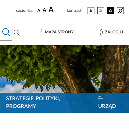
A
A
czcionka:
A
kontrast:
MAPA STRONY
ZALOGUJ
STRATEGIE, POLITYKI,
E-
PROGRAMY
URZĄD