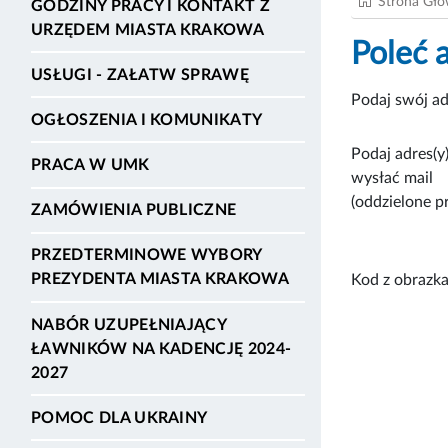
Strona Gł
GODZINY PRACY I KONTAKT Z
URZĘDEM MIASTA KRAKOWA
Poleć 
USŁUGI - ZAŁATW SPRAWĘ
Podaj swój ad
OGŁOSZENIA I KOMUNIKATY
Podaj adres(y)
PRACA W UMK
wysłać mail
(oddzielone p
ZAMÓWIENIA PUBLICZNE
PRZEDTERMINOWE WYBORY
PREZYDENTA MIASTA KRAKOWA
Kod z obrazka
NABÓR UZUPEŁNIAJĄCY
ŁAWNIKÓW NA KADENCJĘ 2024-
2027
POMOC DLA UKRAINY