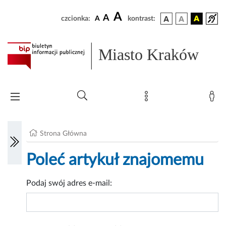
A
A
czcionka:
A
kontrast:
Miasto Kraków
Strona Główna
Poleć artykuł znajomemu
Podaj swój adres e-mail: