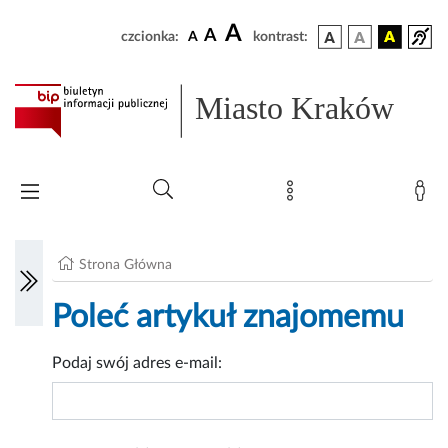
A
A
czcionka:
A
kontrast:
Miasto Kraków
Strona Główna
Poleć artykuł znajomemu
Podaj swój adres e-mail: