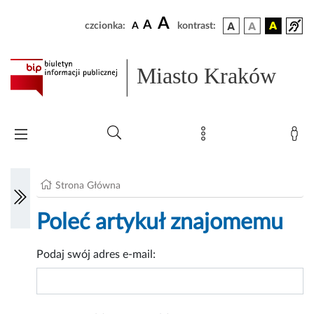
A
A
czcionka:
A
kontrast:
Miasto Kraków
Strona Główna
Poleć artykuł znajomemu
Podaj swój adres e-mail: