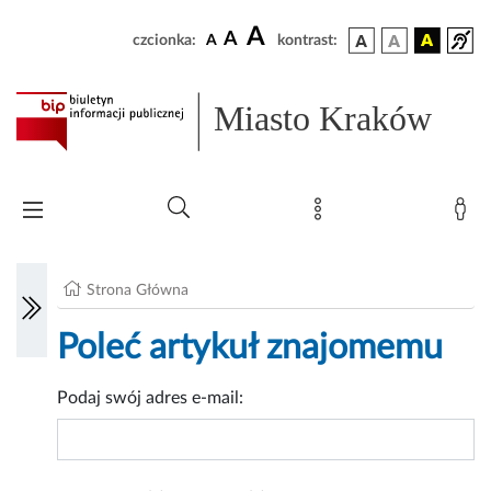
A
A
czcionka:
A
kontrast:
Miasto Kraków
Strona Główna
Poleć artykuł znajomemu
Podaj swój adres e-mail: