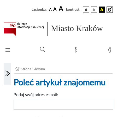
A
A
czcionka:
A
kontrast:
Miasto Kraków
Strona Główna
Poleć artykuł znajomemu
Podaj swój adres e-mail: