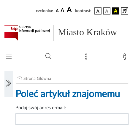
A
A
czcionka:
A
kontrast:
Miasto Kraków
Strona Główna
Poleć artykuł znajomemu
Podaj swój adres e-mail: