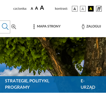
A
A
czcionka:
A
kontrast:
MAPA STRONY
ZALOGUJ
STRATEGIE, POLITYKI,
E-
PROGRAMY
URZĄD