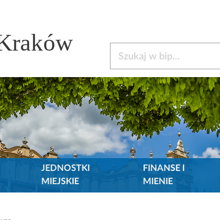
 Kraków
Szukaj w bip
JEDNOSTKI
FINANSE I
MIEJSKIE
MIENIE