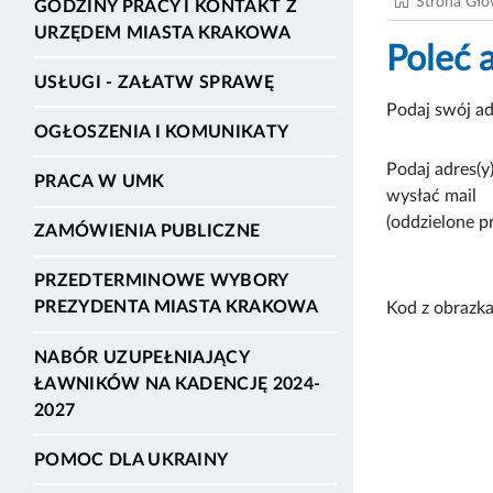
Strona Gł
GODZINY PRACY I KONTAKT Z
URZĘDEM MIASTA KRAKOWA
Poleć 
USŁUGI - ZAŁATW SPRAWĘ
Podaj swój ad
OGŁOSZENIA I KOMUNIKATY
Podaj adres(y)
PRACA W UMK
wysłać mail
(oddzielone p
ZAMÓWIENIA PUBLICZNE
PRZEDTERMINOWE WYBORY
PREZYDENTA MIASTA KRAKOWA
Kod z obrazka
NABÓR UZUPEŁNIAJĄCY
ŁAWNIKÓW NA KADENCJĘ 2024-
2027
POMOC DLA UKRAINY