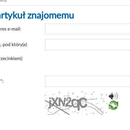
ówna
artykuł znajomemu
res e-mail:
, pod który(e)
rzecinkiem):
*: