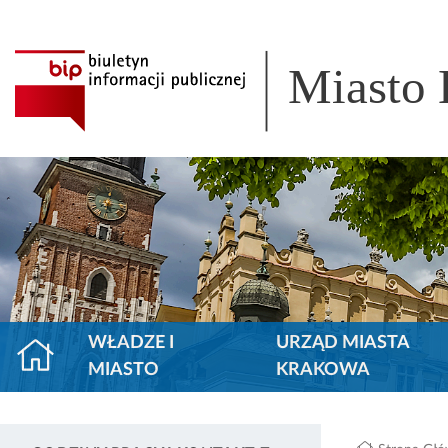
Miasto
WŁADZE I
URZĄD MIASTA
MIASTO
KRAKOWA