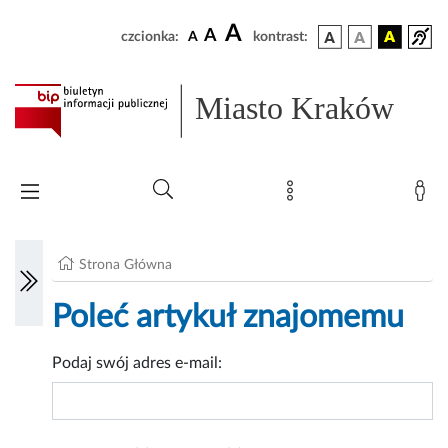
A
A
czcionka:
A
kontrast:
Miasto Kraków
Strona Główna
Poleć artykuł znajomemu
Podaj swój adres e-mail: