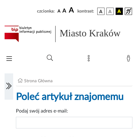
A
A
czcionka:
A
kontrast:
Miasto Kraków
Strona Główna
Poleć artykuł znajomemu
Podaj swój adres e-mail: