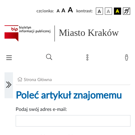
A
A
czcionka:
A
kontrast:
Miasto Kraków
Strona Główna
Poleć artykuł znajomemu
Podaj swój adres e-mail: