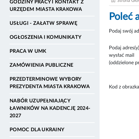
Strona Gł
GODZINY PRACY I KONTAKT Z
URZĘDEM MIASTA KRAKOWA
Poleć 
USŁUGI - ZAŁATW SPRAWĘ
Podaj swój ad
OGŁOSZENIA I KOMUNIKATY
Podaj adres(y)
PRACA W UMK
wysłać mail
(oddzielone p
ZAMÓWIENIA PUBLICZNE
PRZEDTERMINOWE WYBORY
PREZYDENTA MIASTA KRAKOWA
Kod z obrazka
NABÓR UZUPEŁNIAJĄCY
ŁAWNIKÓW NA KADENCJĘ 2024-
2027
POMOC DLA UKRAINY