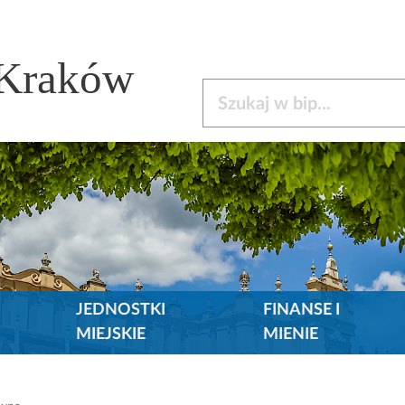
 Kraków
Szukaj w bip
JEDNOSTKI
FINANSE I
MIEJSKIE
MIENIE