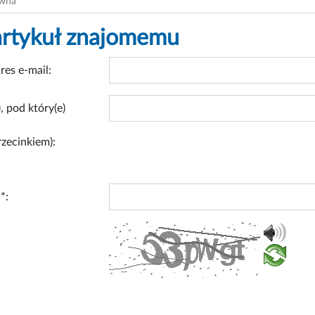
ówna
artykuł znajomemu
res e-mail:
, pod który(e)
rzecinkiem):
*: