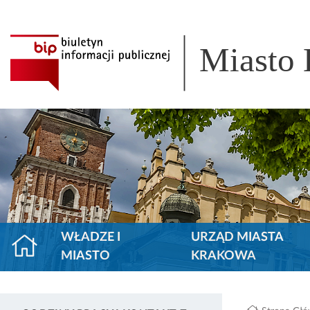
Miasto
WŁADZE I
URZĄD MIASTA
MIASTO
KRAKOWA