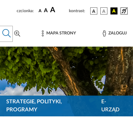
A
A
czcionka:
A
kontrast:
MAPA STRONY
ZALOGUJ
STRATEGIE, POLITYKI,
E-
PROGRAMY
URZĄD