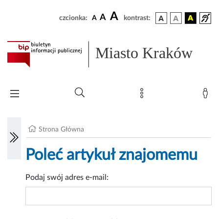
A
A
czcionka:
A
kontrast:
Miasto Kraków
Strona Główna
Poleć artykuł znajomemu
Podaj swój adres e-mail: