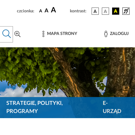
A
A
czcionka:
A
kontrast:
MAPA STRONY
ZALOGUJ
STRATEGIE, POLITYKI,
E-
PROGRAMY
URZĄD