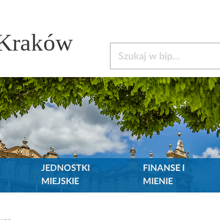
 Kraków
Szukaj w bip
JEDNOSTKI
FINANSE I
MIEJSKIE
MIENIE