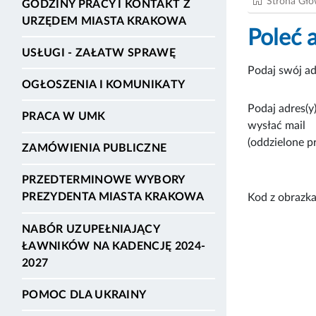
Strona Gł
GODZINY PRACY I KONTAKT Z
URZĘDEM MIASTA KRAKOWA
Poleć 
USŁUGI - ZAŁATW SPRAWĘ
Podaj swój ad
OGŁOSZENIA I KOMUNIKATY
Podaj adres(y)
PRACA W UMK
wysłać mail
(oddzielone p
ZAMÓWIENIA PUBLICZNE
PRZEDTERMINOWE WYBORY
PREZYDENTA MIASTA KRAKOWA
Kod z obrazka
NABÓR UZUPEŁNIAJĄCY
ŁAWNIKÓW NA KADENCJĘ 2024-
2027
POMOC DLA UKRAINY