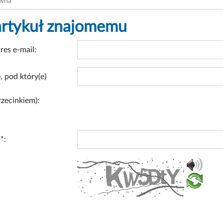
ówna
artykuł znajomemu
res e-mail:
, pod który(e)
rzecinkiem):
*: