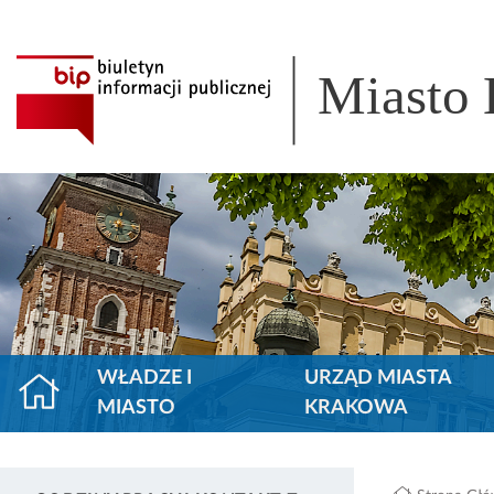
Miasto
WŁADZE I
URZĄD MIASTA
MIASTO
KRAKOWA