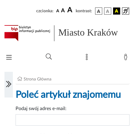
A
A
czcionka:
A
kontrast:
Miasto Kraków
Strona Główna
Poleć artykuł znajomemu
Podaj swój adres e-mail: