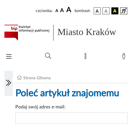
A
A
czcionka:
A
kontrast:
Miasto Kraków
Strona Główna
Poleć artykuł znajomemu
Podaj swój adres e-mail: