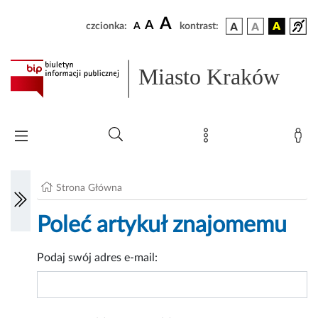
A
A
czcionka:
A
kontrast:
Miasto Kraków
Strona Główna
Poleć artykuł znajomemu
Podaj swój adres e-mail: