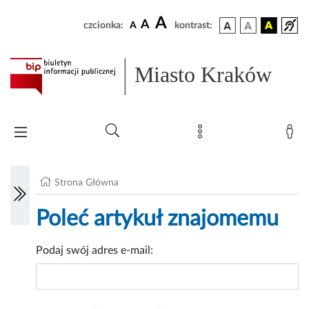
A
A
czcionka:
A
kontrast:
Miasto Kraków
Strona Główna
Poleć artykuł znajomemu
Podaj swój adres e-mail: