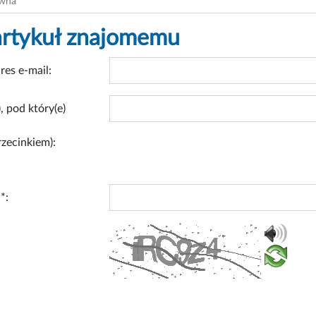
ówna
artykuł znajomemu
res e-mail:
, pod który(e)
rzecinkiem):
*: