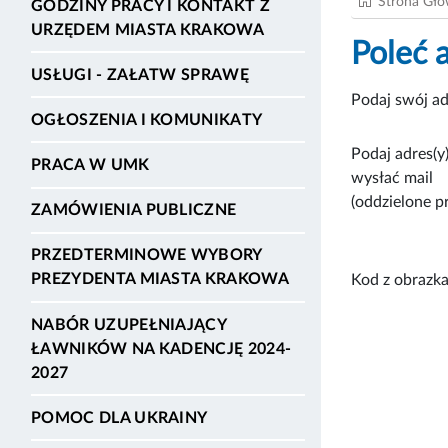
Strona Gł
GODZINY PRACY I KONTAKT Z
URZĘDEM MIASTA KRAKOWA
Poleć 
USŁUGI - ZAŁATW SPRAWĘ
Podaj swój ad
OGŁOSZENIA I KOMUNIKATY
Podaj adres(y)
PRACA W UMK
wysłać mail
(oddzielone p
ZAMÓWIENIA PUBLICZNE
PRZEDTERMINOWE WYBORY
PREZYDENTA MIASTA KRAKOWA
Kod z obrazka
NABÓR UZUPEŁNIAJĄCY
ŁAWNIKÓW NA KADENCJĘ 2024-
2027
POMOC DLA UKRAINY