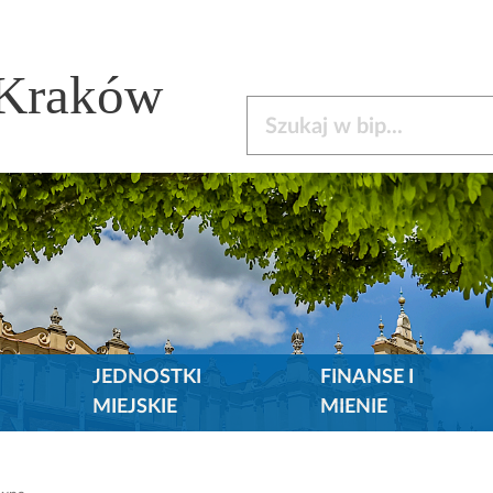
 Kraków
Szukaj w bip
JEDNOSTKI
FINANSE I
MIEJSKIE
MIENIE