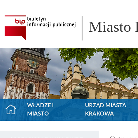
Miasto
WŁADZE I
URZĄD MIASTA
MIASTO
KRAKOWA