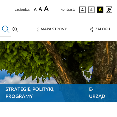
A
A
czcionka:
A
kontrast:
MAPA STRONY
ZALOGUJ
STRATEGIE, POLITYKI,
E-
PROGRAMY
URZĄD