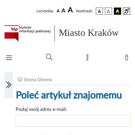
A
A
czcionka:
A
kontrast:
Miasto Kraków
Strona Główna
Poleć artykuł znajomemu
Podaj swój adres e-mail: