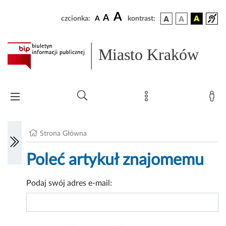
A
A
czcionka:
A
kontrast:
Miasto Kraków
Strona Główna
Poleć artykuł znajomemu
Podaj swój adres e-mail: