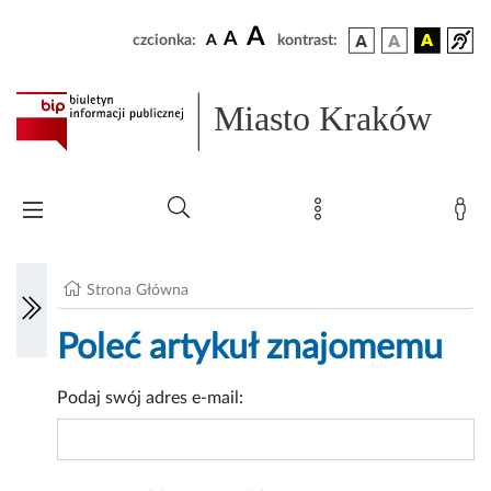
A
A
czcionka:
A
kontrast:
Miasto Kraków
Strona Główna
Poleć artykuł znajomemu
Podaj swój adres e-mail: