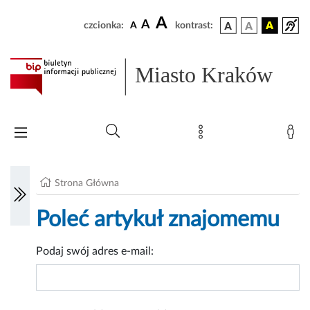
A
A
czcionka:
A
kontrast:
Miasto Kraków
Strona Główna
Poleć artykuł znajomemu
Podaj swój adres e-mail: