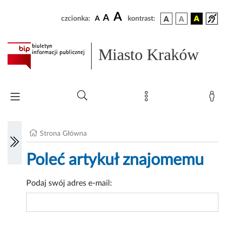
A
A
czcionka:
A
kontrast:
Miasto Kraków
Strona Główna
Poleć artykuł znajomemu
Podaj swój adres e-mail: