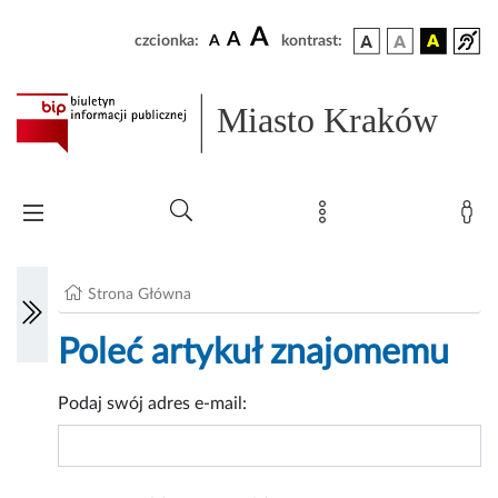
A
A
czcionka:
A
kontrast:
Miasto Kraków
Strona Główna
Poleć artykuł znajomemu
Podaj swój adres e-mail: