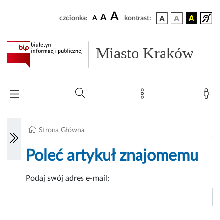
A
A
czcionka:
A
kontrast:
Miasto Kraków
Strona Główna
Poleć artykuł znajomemu
Podaj swój adres e-mail: