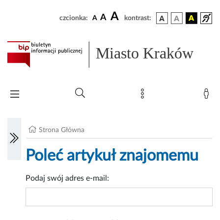
A
A
czcionka:
A
kontrast:
Miasto Kraków
Strona Główna
Poleć artykuł znajomemu
Podaj swój adres e-mail: