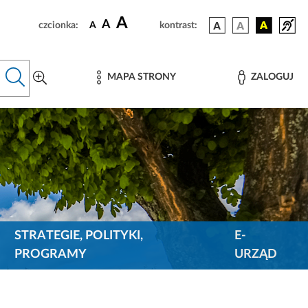
A
A
czcionka:
A
kontrast:
MAPA STRONY
ZALOGUJ
STRATEGIE, POLITYKI,
E-
PROGRAMY
URZĄD