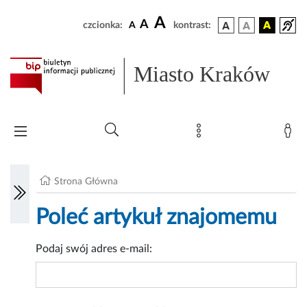
A
A
czcionka:
A
kontrast:
Miasto Kraków
Strona Główna
Poleć artykuł znajomemu
Podaj swój adres e-mail: