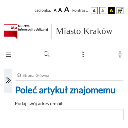
A
A
czcionka:
A
kontrast:
Miasto Kraków
Strona Główna
Poleć artykuł znajomemu
Podaj swój adres e-mail: