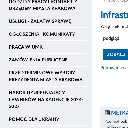
Strona Gł
GODZINY PRACY I KONTAKT Z
URZĘDEM MIASTA KRAKOWA
Infras
USŁUGI - ZAŁATW SPRAWĘ
Załącznik ar
OGŁOSZENIA I KOMUNIKATY
podgląd
PRACA W UMK
ZOBACZ
ZAMÓWIENIA PUBLICZNE
Ponowne wyko
PRZEDTERMINOWE WYBORY
PREZYDENTA MIASTA KRAKOWA
NABÓR UZUPEŁNIAJĄCY
ŁAWNIKÓW NA KADENCJĘ 2024-
2027
METKA
POMOC DLA UKRAINY
Podmiot publ
Osoba odpowi