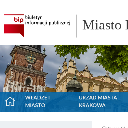
Miasto
WŁADZE I
URZĄD MIASTA
MIASTO
KRAKOWA