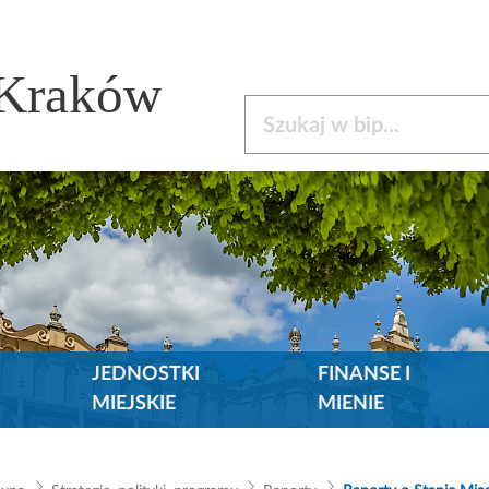
 Kraków
Szukaj w bip
JEDNOSTKI
FINANSE I
MIEJSKIE
MIENIE