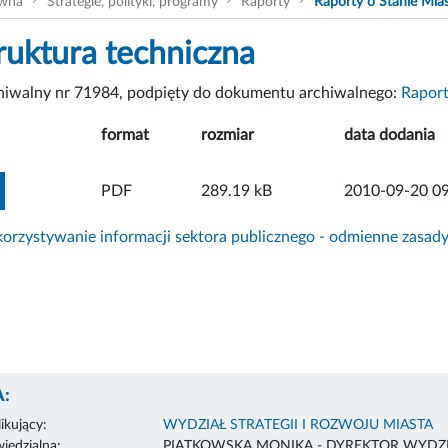
ówna
Strategie, polityki, programy
Raporty
Raporty o Stanie Mia
truktura techniczna
chiwalny nr 71984, podpięty do dokumentu archiwalnego:
Raport
format
rozmiar
data dodania
ZOBACZ ZAŁĄCZNIK
PDF
289.19 kB
2010-09-20 09
rzystywanie informacji sektora publicznego - odmienne zasad
:
ikujący:
WYDZIAŁ STRATEGII I ROZWOJU MIASTA
edzialna:
PIĄTKOWSKA MONIKA - DYREKTOR WYDZI