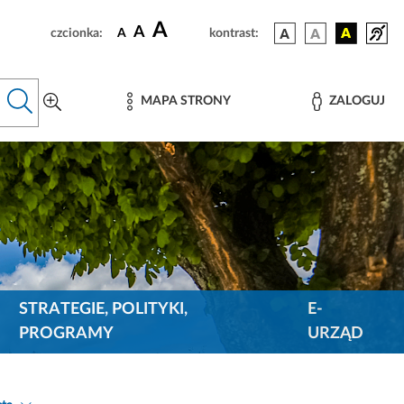
A
A
czcionka:
A
kontrast:
MAPA STRONY
ZALOGUJ
STRATEGIE, POLITYKI,
E-
PROGRAMY
URZĄD