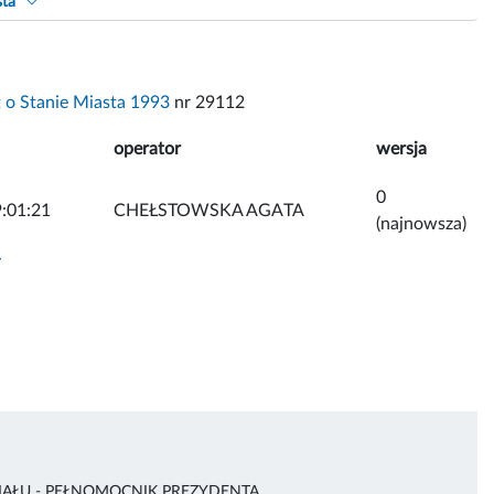
sta
 o Stanie Miasta 1993
nr 29112
operator
wersja
0
:01:21
CHEŁSTOWSKA AGATA
(najnowsza)
y
AŁU - PEŁNOMOCNIK PREZYDENTA