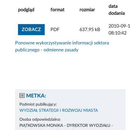
data
podgląd
format
rozmiar
dodania
2010-09-
ZOBACZ ZAŁĄCZNIK
ZOBACZ
PDF
637.95 kB
08:10:42
Ponowne wykorzystywanie informacji sektora
publicznego - odmienne zasady
METKA:
Podmiot publikujący:
WYDZIAŁ STRATEGII I ROZWOJU MIASTA
Osoba odpowiedzialna:
PIĄTKOWSKA MONIKA - DYREKTOR WYDZIAŁU -